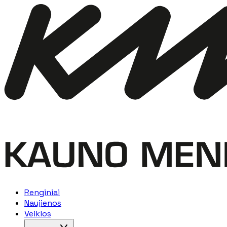
Renginiai
Naujienos
Veiklos