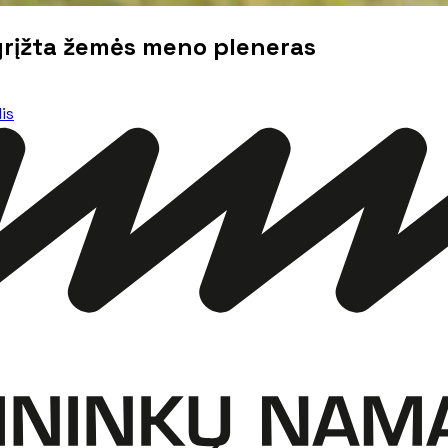
 grįžta žemės meno pleneras
is