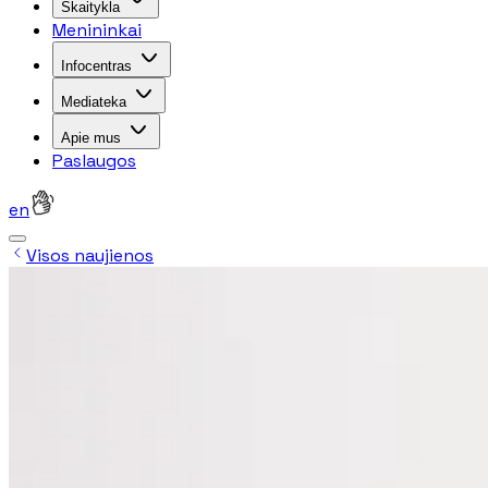
Skaitykla
Menininkai
Infocentras
Mediateka
Apie mus
Paslaugos
en
Visos naujienos