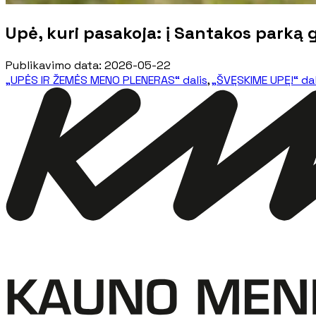
Upė, kuri pasakoja: į Santakos parką
Publikavimo data
:
2026-05-22
„UPĖS IR ŽEMĖS MENO PLENERAS“ dalis
,
„ŠVĘSKIME UPĘ!“ dal