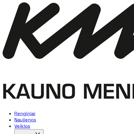
Renginiai
Naujienos
Veiklos