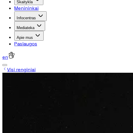
Skaitykla
Menininkai
Infocentras
Mediateka
Apie mus
Paslaugos
en
Visi renginiai