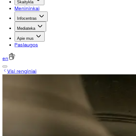
Skaitykla
Menininkai
Infocentras
Mediateka
Apie mus
Paslaugos
en
Visi renginiai