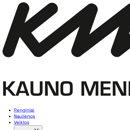
Renginiai
Naujienos
Veiklos