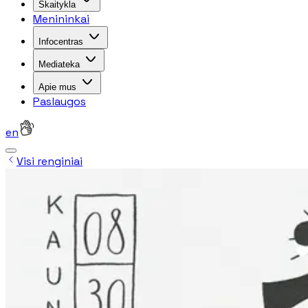
Skaitykla
Menininkai
Infocentras
Mediateka
Apie mus
Paslaugos
en
Visi renginiai