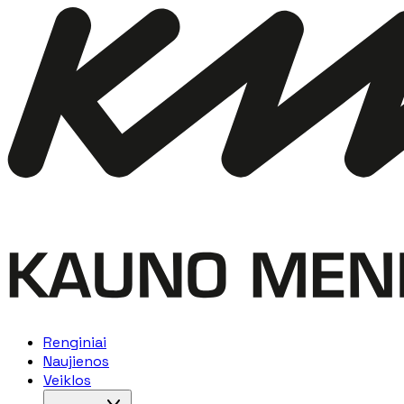
Renginiai
Naujienos
Veiklos