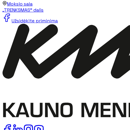
Mokslo sala
„TRENKSMAS“ dalis
Užsidėkite priminimą