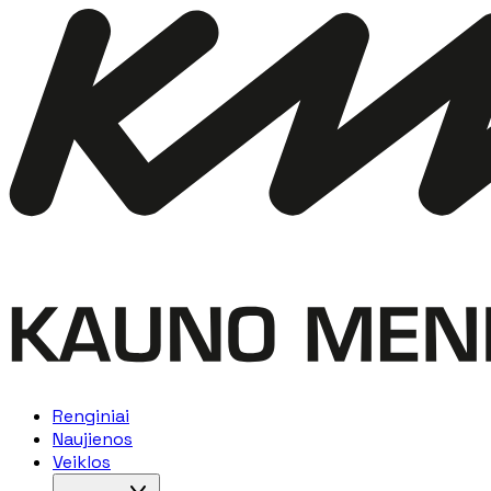
Renginiai
Naujienos
Veiklos