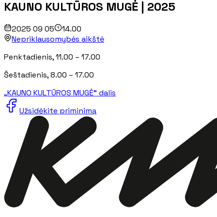
KAUNO KULTŪROS MUGĖ | 2025
2025 09 05
14.00
Nepriklausomybės aikštė
Penktadienis
, 11.00 – 17.00
Šeštadienis
, 8.00 – 17.00
„KAUNO KULTŪROS MUGĖ“ dalis
Užsidėkite priminimą