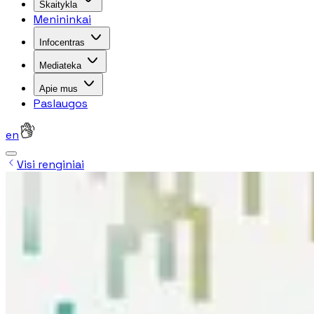
Skaitykla
Menininkai
Infocentras
Mediateka
Apie mus
Paslaugos
en
Visi renginiai