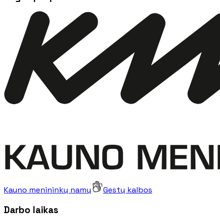
Kauno menininkų namų
Gestų kalbos
Darbo laikas